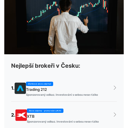
Nejlepší brokeři v Česku:
Zlomková akcie zdarma!
1.
Trading 212
Sponzorovaný odkaz. Investování s sebou nese riziko
Akcie zdarma - promo kód LUKAS
2.
XTB
Sponzorovaný odkaz. Investování s sebou nese riziko