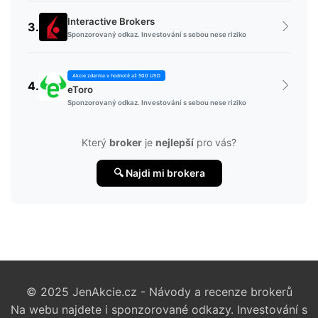
Interactive Brokers
3.
Sponzorovaný odkaz. Investování s sebou nese riziko
Akcie zdarma v hodnotě až 500 USD
4.
eToro
Sponzorovaný odkaz. Investování s sebou nese riziko
Který
broker
je
nejlepší
pro vás?
🔍 Najdi mi brokera
© 2025 JenAkcie.cz - Návody a recenze brokerů
Na webu najdete i sponzorované odkazy. Investování s