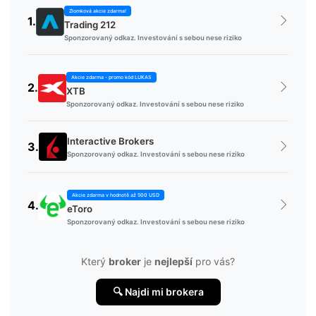
Zlomková akcie zdarma!
1.
Trading 212
Sponzorovaný odkaz. Investování s sebou nese riziko
Akcie zdarma - promo kód LUKAS
2.
XTB
Sponzorovaný odkaz. Investování s sebou nese riziko
Interactive Brokers
3.
Sponzorovaný odkaz. Investování s sebou nese riziko
Akcie zdarma v hodnotě až 500 USD
4.
eToro
Sponzorovaný odkaz. Investování s sebou nese riziko
Který
broker
je
nejlepší
pro vás?
🔍 Najdi mi brokera