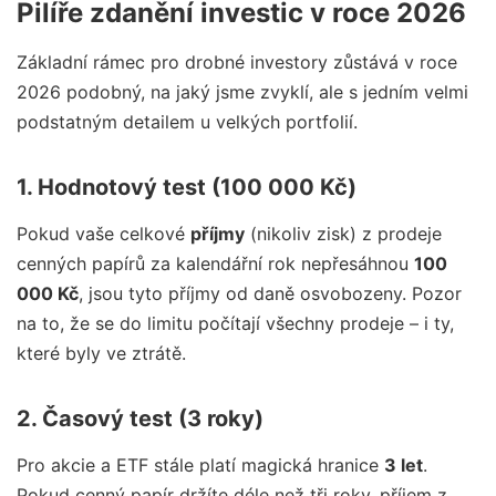
Pilíře zdanění investic v roce 2026
Základní rámec pro drobné investory zůstává v roce
2026 podobný, na jaký jsme zvyklí, ale s jedním velmi
podstatným detailem u velkých portfolií.
1. Hodnotový test (100 000 Kč)
Pokud vaše celkové
příjmy
(nikoliv zisk) z prodeje
cenných papírů za kalendářní rok nepřesáhnou
100
000 Kč
, jsou tyto příjmy od daně osvobozeny. Pozor
na to, že se do limitu počítají všechny prodeje – i ty,
které byly ve ztrátě.
2. Časový test (3 roky)
Pro akcie a ETF stále platí magická hranice
3 let
.
Pokud cenný papír držíte déle než tři roky, příjem z