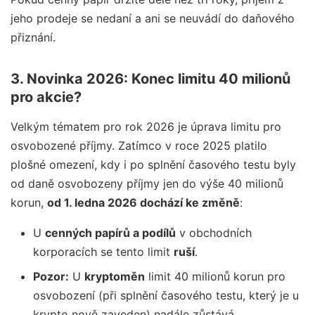
jeho prodeje se nedaní a ani se neuvádí do daňového
přiznání.
3. Novinka 2026: Konec limitu 40 milionů
pro akcie?
Velkým tématem pro rok 2026 je úprava limitu pro
osvobozené příjmy. Zatímco v roce 2025 platilo
plošné omezení, kdy i po splnění časového testu byly
od daně osvobozeny příjmy jen do výše 40 milionů
korun,
od 1. ledna 2026 dochází ke změně
:
U
cenných papírů a podílů
v obchodních
korporacích se tento limit
ruší
.
Pozor:
U
kryptoměn
limit 40 milionů korun pro
osvobození (při splnění časového testu, který je u
krypto nově zaveden) nadále zůstává.